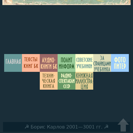
☭
☭
Борис Карлов 2001—3001 гг.