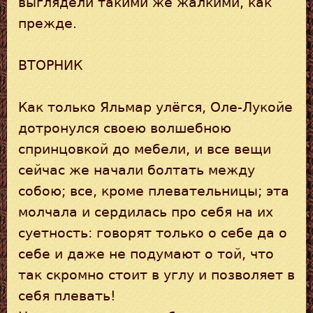
выглядели такими же жалкими, как
прежде.
ВТОРНИК
Как только Яльмар улёгся, Оле-Лукойе
дотронулся своею волшебною
спринцовкой до мебели, и все вещи
сейчас же начали болтать между
собою; все, кроме плевательницы; эта
молчала и сердилась про себя на их
суетность: говорят только о себе да о
себе и даже не подумают о той, что
так скромно стоит в углу и позволяет в
себя плевать!