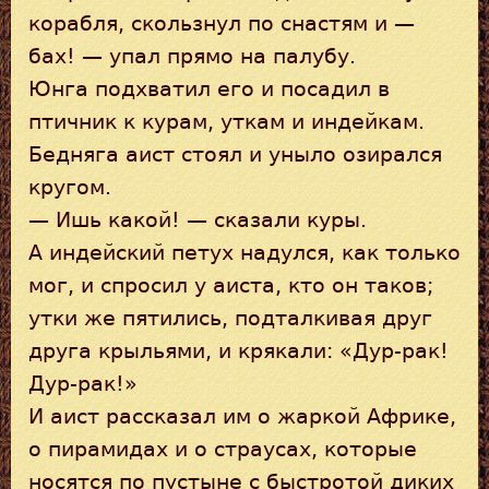
корабля, скользнул по снастям и —
бах! — упал прямо на палубу.
Юнга подхватил его и посадил в
птичник к курам, уткам и индейкам.
Бедняга аист стоял и уныло озирался
кругом.
— Ишь какой! — сказали куры.
А индейский петух надулся, как только
мог, и спросил у аиста, кто он таков;
утки же пятились, подталкивая друг
друга крыльями, и крякали: «Дур-рак!
Дур-рак!»
И аист рассказал им о жаркой Африке,
о пирамидах и о страусах, которые
носятся по пустыне с быстротой диких