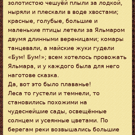
золотистою чешуёй плыли за лодкой,
ныряли и плескали в воде хвостами;
красные, голубые, большие и
маленькие птицы летели за Яльмаром
двумя длинными вереницами; комары
танцевали, а майские жуки гудели
«Бум! Бум!»; всем хотелось провожать
Яльмара, и у каждого была для него
наготове сказка.
Да, вот это было плаванье!
Леса то густели и темнели, то
становились похожими на
чудеснейшие сады, освещённые
солнцем и усеянные цветами. По
берегам реки возвышались большие