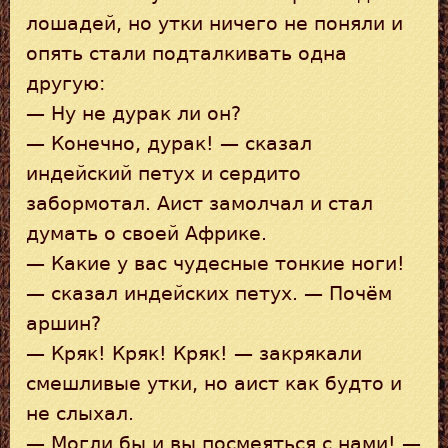
лошадей, но утки ничего не поняли и
опять стали подталкивать одна
другую:
— Ну не дурак ли он?
— Конечно, дурак! — сказал
индейский петух и сердито
забормотал. Аист замолчал и стал
думать о своей Африке.
— Какие у вас чудесные тонкие ноги!
— сказал индейских петух. — Почём
аршин?
— Кряк! Кряк! Кряк! — закрякали
смешливые утки, но аист как будто и
не слыхал.
— Могли бы и вы посмеяться с нами! —