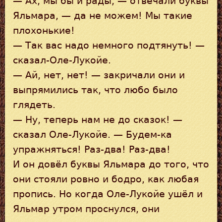
— Ах, мы бы и рады, — отвечали буквы
Яльмара, — да не можем! Мы такие
плохонькие!
— Так вас надо немного подтянуть! —
сказал-Оле-Лукойе.
— Ай, нет, нет! — закричали они и
выпрямились так, что любо было
глядеть.
— Ну, теперь нам не до сказок! —
сказал Оле-Лукойе. — Будем-ка
упражняться! Раз-два! Раз-два!
И он довёл буквы Яльмара до того, что
они стояли ровно и бодро, как любая
пропись. Но когда Оле-Лукойе ушёл и
Яльмар утром проснулся, они