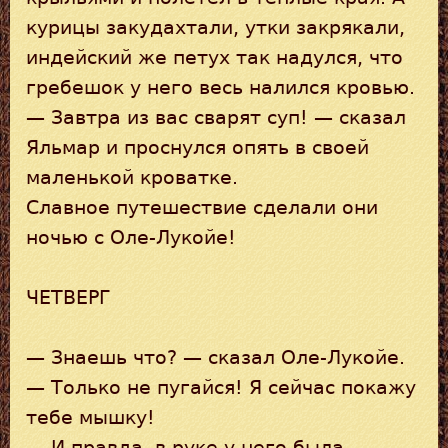
курицы закудахтали, утки закрякали,
индейский же петух так надулся, что
гребешок у него весь налился кровью.
— Завтра из вас сварят суп! — сказал
Яльмар и проснулся опять в своей
маленькой кроватке.
Славное путешествие сделали они
ночью с Оле-Лукойе!
ЧЕТВЕРГ
— Знаешь что? — сказал Оле-Лукойе.
— Только не пугайся! Я сейчас покажу
тебе мышку!
— И правда, в руке у него была