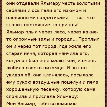
они отдавали Яльмару честь золотыми
саблями и осыпали его изюмом и
оловянными солдатиками, — вот что
значит настоящие-то принцы!
Яльмар плыл через леса, через какие-
то огромные залы и города... Проплыл
он и через тот город, где жила его
старая няня, которая нянчила его,
когда он был ещё малюткой, и очень
любила своего питомца. И вот он
увидал её; она кланялась, посылала
ему рукою воздушные поцелуи и пела
хорошенькую песенку, которую сама
сложила и прислала Яльмару:
Мой Яльмар, тебя вспоминаю