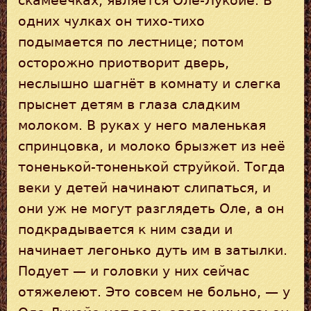
скамеечках, является Оле-Лукойе. В
одних чулках он тихо-тихо
подымается по лестнице; потом
осторожно приотворит дверь,
неслышно шагнёт в комнату и слегка
прыснет детям в глаза сладким
молоком. В руках у него маленькая
спринцовка, и молоко брызжет из неё
тоненькой-тоненькой струйкой. Тогда
веки у детей начинают слипаться, и
они уж не могут разглядеть Оле, а он
подкрадывается к ним сзади и
начинает легонько дуть им в затылки.
Подует — и головки у них сейчас
отяжелеют. Это совсем не больно, — у