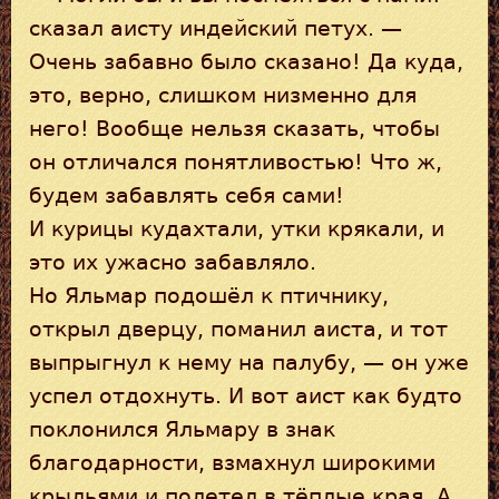
сказал аисту индейский петух. —
Очень забавно было сказано! Да куда,
это, верно, слишком низменно для
него! Вообще нельзя сказать, чтобы
он отличался понятливостью! Что ж,
будем забавлять себя сами!
И курицы кудахтали, утки крякали, и
это их ужасно забавляло.
Но Яльмар подошёл к птичнику,
открыл дверцу, поманил аиста, и тот
выпрыгнул к нему на палубу, — он уже
успел отдохнуть. И вот аист как будто
поклонился Яльмару в знак
благодарности, взмахнул широкими
крыльями и полетел в тёплые края. А