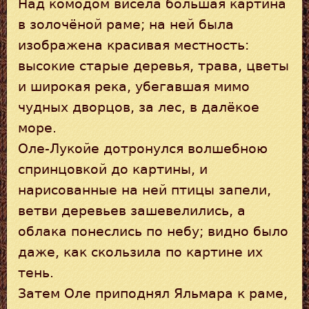
Над комодом висела большая картина
в золочёной раме; на ней была
изображена красивая местность:
высокие старые деревья, трава, цветы
и широкая река, убегавшая мимо
чудных дворцов, за лес, в далёкое
море.
Оле-Лукойе дотронулся волшебною
спринцовкой до картины, и
нарисованные на ней птицы запели,
ветви деревьев зашевелились, а
облака понеслись по небу; видно было
даже, как скользила по картине их
тень.
Затем Оле приподнял Яльмара к раме,