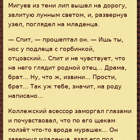
Мигуев из тени лип вышел на дорогу,
залитую лунным светом, и, развернув
узел, поглядел на младенца.
— Спит, — прошептал он. — Ишь ты,
нос у подлеца с горбинкой,
отцовский... Спит и не чувствует, что
на него глядит родной отец... Драма,
брат... Ну, что ж, извини... Прости,
брат... Так уж тебе, значит, на роду
написано...
Коллежский асессор заморгал глазами
и почувствовал, что по его щекам
ползёт что-то вроде мурашек... Он
завернул младенца, взял его под