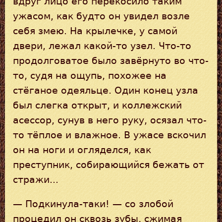
вдруг лицо его перекосило таким
ужасом, как будто он увидел возле
себя змею. На крылечке, у самой
двери, лежал какой-то узел. Что-то
продолговатое было завёрнуто во что-
то, судя на ощупь, похожее на
стёганое одеяльце. Один конец узла
был слегка открыт, и коллежский
асессор, сунув в него руку, осязал что-
то тёплое и влажное. В ужасе вскочил
он на ноги и огляделся, как
преступник, собирающийся бежать от
стражи...
— Подкинула-таки! — со злобой
процедил он сквозь зубы, сжимая