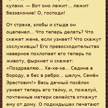
кулаки. — Вот оно лежит... лежит
беззаконие! О, господи!
От страха, злобы и стыда он
оцепенел... Что теперь делать? Что
скажет жена, если узнает? Что скажут
сослуживцы? Его превосходительство
наверное похлопает его теперь по
животу, фыркнет и скажет:
«Поздравляю... Хе-хе-хе... Седина в
бороду, а бес в ребро... шалун, Семён
Эрастович!» Весь дачный посёлок
узнает теперь его тайну, и, пожалуй,
почтенные матери семейств откажут
ему от дому. О подкидышах печатают