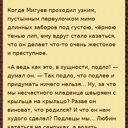
Когда Мигуев проходил узким,
пустынным переулочком мимо
длинных заборов под густою, чёрною
тенью лип, ему вдруг стало казаться,
что он делает что-то очень жестокое
и преступное.
«А ведь как это, в сущности, подло! —
думал он. — Так подло, что подлее и
придумать ничего нельзя... Ну, за что
мы несчастного младенца швыряем с
крыльца на крыльцо? Разве он
виноват, что родился? И что он нам
худого сделал? Подлецы мы... Любим
кататься на саночках, а возить