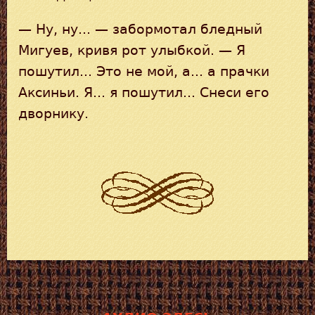
— Ну, ну... — забормотал бледный
Мигуев, кривя рот улыбкой. — Я
пошутил... Это не мой, а... а прачки
Аксиньи. Я... я пошутил... Снеси его
дворнику.