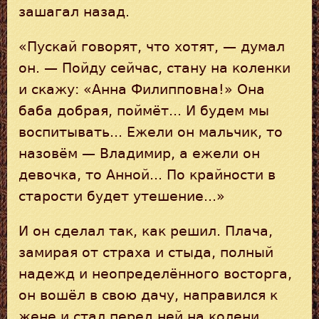
зашагал назад.
«Пускай говорят, что хотят, — думал
он. — Пойду сейчас, стану на коленки
и скажу: «Анна Филипповна!» Она
баба добрая, поймёт... И будем мы
воспитывать... Ежели он мальчик, то
назовём — Владимир, а ежели он
девочка, то Анной... По крайности в
старости будет утешение...»
И он сделал так, как решил. Плача,
замирая от страха и стыда, полный
надежд и неопределённого восторга,
он вошёл в свою дачу, направился к
жене и стал перед ней на колени...