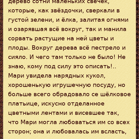
дерево сотни маленьких свечек,
которые, как звёздочки, сверкали в
густой зелени, и ёлка, залитая огнями
и озарявшая всё вокруг, так и манила
сорвать растущие на ней цветы и
плоды. Вокруг дерева всё пестрело и
сияло. И чего там только не было! Не
знаю, кому под силу это описать!..
Мари увидела нарядных кукол,
хорошенькую игрушечную посуду, но
больше всего обрадовало се шёлковое
платьице, искусно отделанное
цветными лентами и висевшее так,
что Мари могла любоваться им со всех
сторон; она и любовалась им всласть,