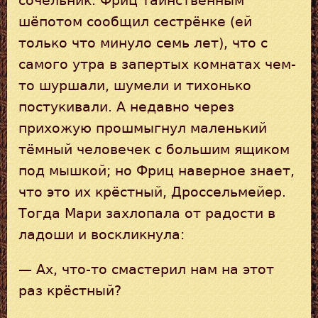
сочельник. Фриц таинственным
шёпотом сообщил сестрёнке (ей
только что минуло семь лет), что с
самого утра в запертых комнатах чем-
то шуршали, шумели и тихонько
постукивали. А недавно через
прихожую прошмыгнул маленький
тёмный человечек с большим ящиком
под мышкой; но Фриц наверное знает,
что это их крёстный, Дроссельмейер.
Тогда Мари захлопала от радости в
ладоши и воскликнула:
— Ах, что-то смастерил нам на этот
раз крёстный?