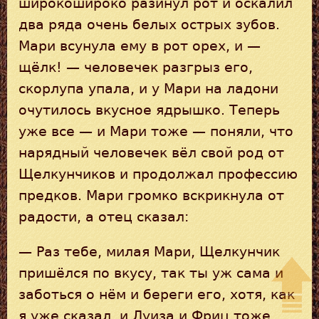
широкошироко разинул рот и оскалил
два ряда очень белых острых зубов.
Мари всунула ему в рот орех, и —
щёлк! — человечек разгрыз его,
скорлупа упала, и у Мари на ладони
очутилось вкусное ядрышко. Теперь
уже все — и Мари тоже — поняли, что
нарядный человечек вёл свой род от
Щелкунчиков и продолжал профессию
предков. Мари громко вскрикнула от
радости, а отец сказал:
— Раз тебе, милая Мари, Щелкунчик
пришёлся по вкусу, так ты уж сама и
заботься о нём и береги его, хотя, как
я уже сказал, и Луиза и Фриц тоже