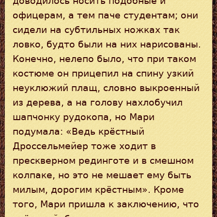
доводилось носить подобные и
офицерам, а тем паче студентам; они
сидели на субтильных ножках так
ловко, будто были на них нарисованы.
Конечно, нелепо было, что при таком
костюме он прицепил на спину узкий
неуклюжий плащ, словно выкроенный
из дерева, а на голову нахлобучил
шапчонку рудокопа, но Мари
подумала: «Ведь крёстный
Дроссельмейер тоже ходит в
прескверном рединготе и в смешном
колпаке, но это не мешает ему быть
милым, дорогим крёстным». Кроме
того, Мари пришла к заключению, что