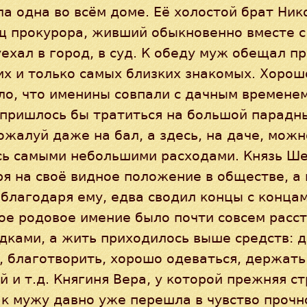
а одна во всём доме. Её холостой брат Ник
щ прокурора, живший обыкновенно вместе с
ехал в город, в суд. К обеду муж обещал п
их и только самых близких знакомых. Хорош
о, что именины совпали с дачным временем
 пришлось бы тратиться на большой парадн
ожалуй даже на бал, а здесь, на даче, мож
сь самыми небольшими расходами. Князь Ше
я на своё видное положение в обществе, а
 благодаря ему, едва сводил концы с концам
ое родовое имение было почти совсем расс
дками, а жить приходилось выше средств: 
, благотворить, хорошо одеваться, держать
 и т.д. Княгиня Вера, у которой прежняя с
к мужу давно уже перешла в чувство прочн