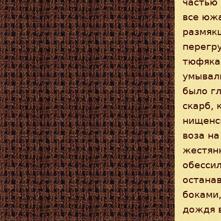
частью 
все южа
размяк
перегр
тюфякам
умываль
было гл
скарб, 
нищенск
воза на
жестянк
обесси
останав
боками,
дождя 