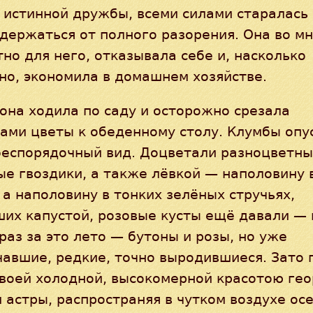
 истинной дружбы, всеми силами старалась
держаться от полного разорения. Она во мн
но для него, отказывала себе и, насколько
но, экономила в домашнем хозяйстве.
она ходила по саду и осторожно срезала
ами цветы к обеденному столу. Клумбы опу
беспорядочный вид. Доцветали разноцветн
е гвоздики, а также лёвкой — наполовину 
 а наполовину в тонких зелёных стручьях,
их капустой, розовые кусты ещё давали — 
раз за это лето — бутоны и розы, но уже
чавшие, редкие, точно выродившиеся. Зато
своей холодной, высокомерной красотою гео
 астры, распространяя в чутком воздухе ос