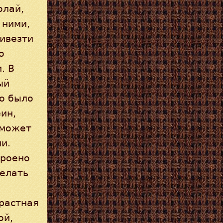
олай,
 ними,
ривезти
о
. В
ый
но было
ин,
 может
и.
троено
делать
трастная
ой,