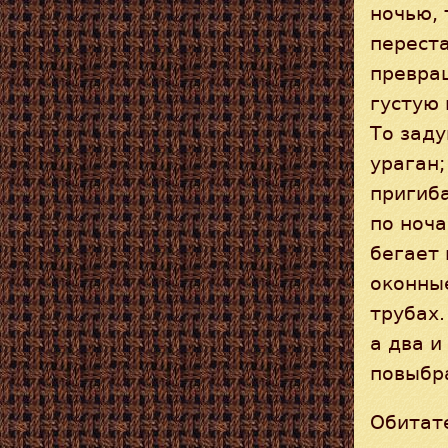
ночью, 
переста
превра
густую 
То заду
ураган;
пригиба
по ноча
бегает 
оконные
трубах.
а два и
повыбр
Обитат