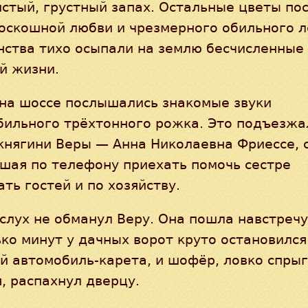
стый, грустный запах. Остальные цветы по
роскошной любви и чрезмерного обильного л
нства тихо осыпали на землю бесчисленные
й жизни.
 на шоссе послышались знакомые звуки
бильного трёхтонного рожка. Это подъезжа
княгини Веры — Анна Николаевна Фриессе, 
шая по телефону приехать помочь сестре
ть гостей и по хозяйству.
слух не обманул Веру. Она пошла навстречу
ко минут у дачных ворот круто остановился
 автомобиль-карета, и шофёр, ловко спрыг
, распахнул дверцу.