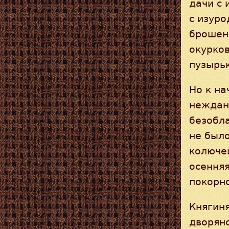
дачи с 
с изур
брошен
окурков
пузырьк
Но к на
неждан
безобла
не было
колюче
осенняя
покорн
Княгин
дворянс