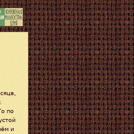
сяца,
к
То по
устой
нём и