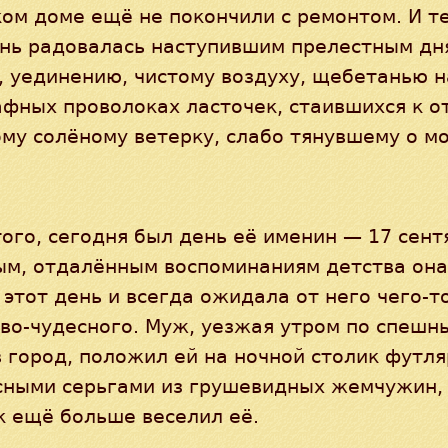
ом доме ещё не покончили с ремонтом. И т
ень радовалась наступившим прелестным дн
, уединению, чистому воздуху, щебетанью н
фных проволоках ласточек, стаившихся к от
му солёному ветерку, слабо тянувшему о мо
ого, сегодня был день её именин — 17 сент
ым, отдалённым воспоминаниям детства она
этот день и всегда ожидала от него чего-т
во-чудесного. Муж, уезжая утром по спешн
 город, положил ей на ночной столик футля
сными серьгами из грушевидных жемчужин, 
к ещё больше веселил её.