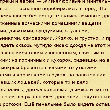
греки и евреи, — жизнелюбивые и мнительн
не, — поспешно перебирались в город. По
шему шоссе без конца тянулись ломовые дро
уженные всяческими домашними вещами:
и, диванами, сундуками, стульями,
никами, самоварами. Жалко, и грустно, и 
ядеть сквозь мутную кисею дождя на этот 
казавшийся таким изношенным, грязным и
им; на горничных и кухарок, сидевших на в
 мокром брезенте с какими-то утюгами,
ами и корзинками в руках, на запотевших,
левших лошадей, которые то и дело
ливались, дрожа коленями, дымясь и часто 
 на сипло ругавшихся дрогалей, закутанных
в рогожи. Ещё печальнее было видеть оста