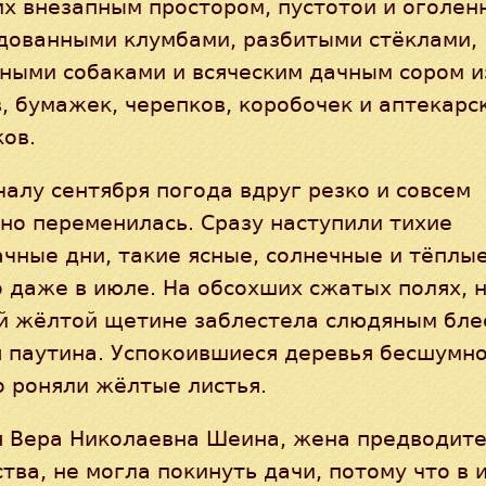
их внезапным простором, пустотой и оголен
одованными клумбами, разбитыми стёклами,
ными собаками и всяческим дачным сором и
, бумажек, черепков, коробочек и аптекарс
ов.
чалу сентября погода вдруг резко и совсем
но переменилась. Сразу наступили тихие
чные дни, такие ясные, солнечные и тёплые
 даже в июле. На обсохших сжатых полях, н
й жёлтой щетине заблестела слюдяным бле
 паутина. Успокоившиеся деревья бесшумно
о роняли жёлтые листья.
я Вера Николаевна Шеина, жена предводит
тва, не могла покинуть дачи, потому что в 