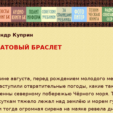
андр Куприн
НАТОВЫЙ БРАСЛЕТ
ине августа, перед рождением молодого ме
аступили отвратительные погоды, какие та
венны северному побережью Чёрного моря. 
суткам тяжело лежал над землёю и морем г
и тогда огромная сирена на маяке ревела д