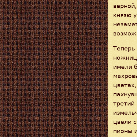
верной,
князю у
незамет
возмож
Теперь 
ножниц
имели 
махровы
цветах,
пахнувш
третий 
измель
цвели 
пионы и