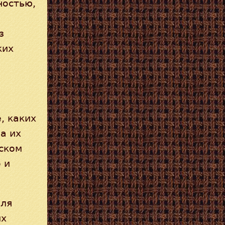
ностью,
з
ких
, каких
а их
ском
 и
еля
их