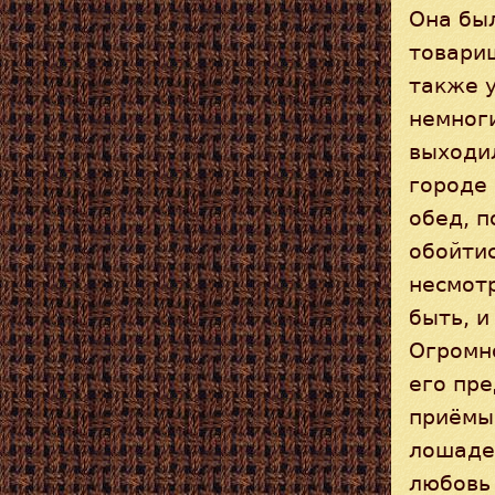
Она был
товари
также у
немног
выходил
городе
обед, п
обойти
несмотр
быть, и
Огромн
его пре
приёмы
лошадей
любовь 