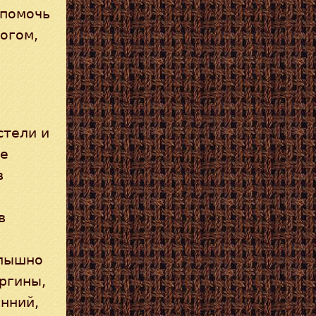
 помочь
огом,
стели и
ые
в
в
 пышно
ргины,
енний,