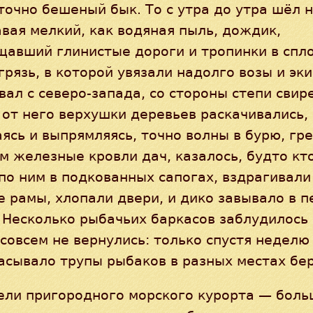
точно бешеный бык. То с утра до утра шёл 
вая мелкий, как водяная пыль, дождик,
щавший глинистые дороги и тропинки в сп
грязь, в которой увязали надолго возы и эк
вал с северо-запада, со стороны степи сви
 от него верхушки деревьев раскачивались,
ясь и выпрямляясь, точно волны в бурю, гр
м железные кровли дач, казалось, будто кт
по ним в подкованных сапогах, вздрагивали
 рамы, хлопали двери, и дико завывало в 
 Несколько рыбачьих баркасов заблудилось 
 совсем не вернулись: только спустя неделю
асывало трупы рыбаков в разных местах бер
ели пригородного морского курорта — бол