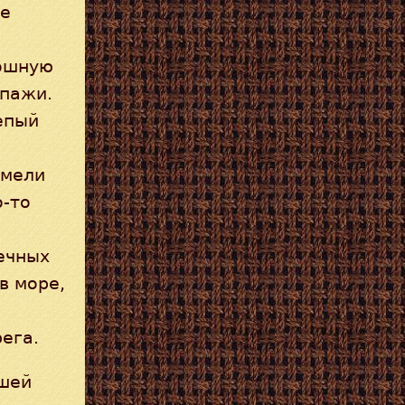
не
лошную
ипажи.
репый
емели
о-то
печных
в море,
ега.
ьшей