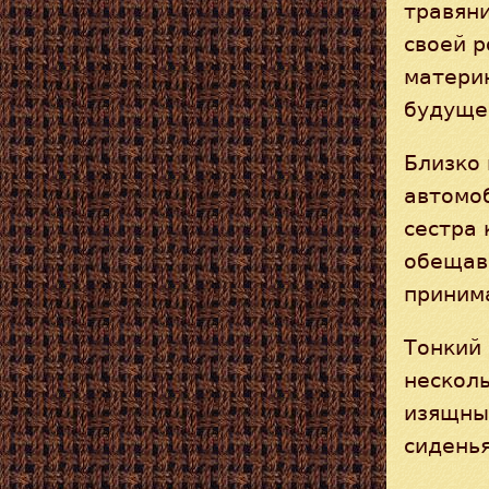
травяни
своей 
матери
будуще
Близко
автомо
сестра 
обещав
принима
Тонкий 
несколь
изящный
сиденья