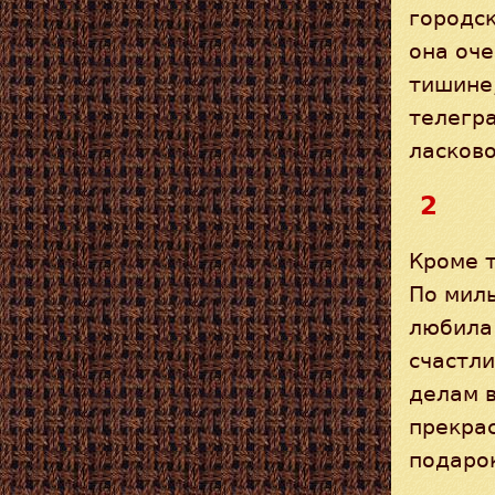
городск
она оч
тишине
телегра
ласково
2
Кроме т
По мил
любила 
счастли
делам в
прекра
подаро