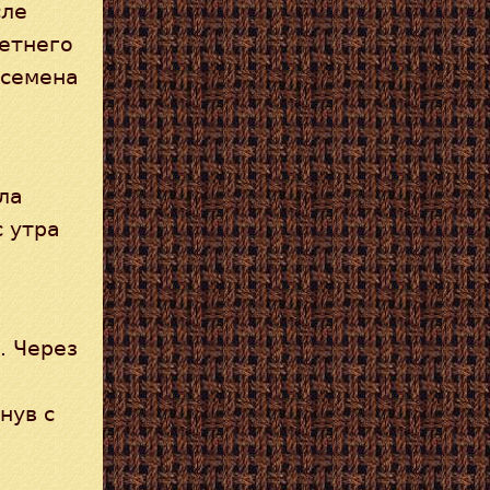
сле
етнего
 семена
ла
с утра
. Через
нув с