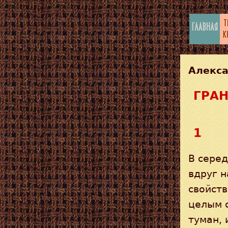
Алекс
ГРА
1
В серед
вдруг н
свойст
целым 
туман, 