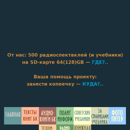
От нас: 500 радиоспектаклей (и учебники)
на SD‑карте 64(128)GB —
ГДЕ?..
Baшa помощь проекту:
занести копеечку —
КУДА?..