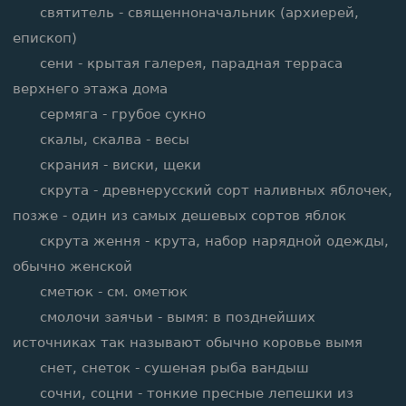
святитель - священноначальник (архиерей,
епископ)
сени - крытая галерея, парадная терраса
верхнего этажа дома
сермяга - грубое сукно
скалы, скалва - весы
скрания - виски, щеки
скрута - древнерусский сорт наливных яблочек,
позже - один из самых дешевых сортов яблок
скрута ження - крута, набор нарядной одежды,
обычно женской
сметюк - см. ометюк
смолочи заячьи - вымя: в позднейших
источниках так называют обычно коровье вымя
снет, снеток - сушеная рыба вандыш
сочни, соцни - тонкие пресные лепешки из