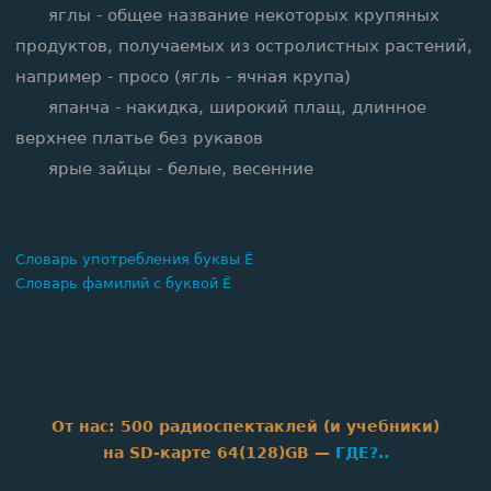
яглы - общее название некоторых крупяных
продуктов, получаемых из остролистных растений,
например - просо (ягль - ячная крупа)
япанча - накидка, широкий плащ, длинное
верхнее платье без рукавов
ярые зайцы - белые, весенние
Словарь употребления буквы Ё
Словарь фамилий с буквой Ё
От нас: 500 радиоспектаклей (и учебники)
на SD‑карте 64(128)GB —
ГДЕ?..