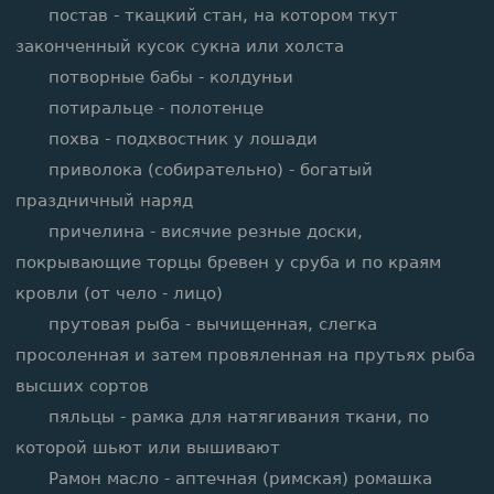
постав - ткацкий стан, на котором ткут
законченный кусок сукна или холста
потворные бабы - колдуньи
потиральце - полотенце
похва - подхвостник у лошади
приволока (собирательно) - богатый
праздничный наряд
причелина - висячие резные доски,
покрывающие торцы бревен у сруба и по краям
кровли (от чело - лицо)
прутовая рыба - вычищенная, слегка
просоленная и затем провяленная на прутьях рыба
высших сортов
пяльцы - рамка для натягивания ткани, по
которой шьют или вышивают
Рамон масло - аптечная (римская) ромашка