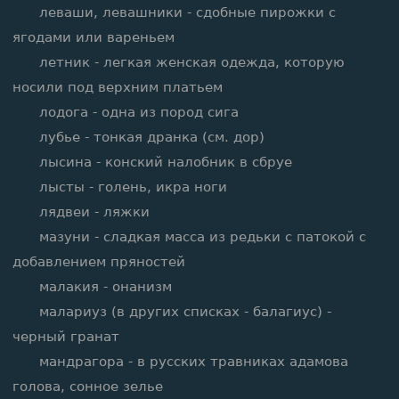
леваши, левашники - сдобные пирожки с
ягодами или вареньем
летник - легкая женская одежда, которую
носили под верхним платьем
лодога - одна из пород сига
лубье - тонкая дранка (см. дор)
лысина - конский налобник в сбруе
лысты - голень, икра ноги
лядвеи - ляжки
мазуни - сладкая масса из редьки с патокой с
добавлением пряностей
малакия - онанизм
малариуз (в других списках - балагиус) -
черный гранат
мандрагора - в русских травниках адамова
голова, сонное зелье