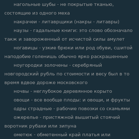
нагольные шубы - не покрытые тканью,
состоящие из одного меха
накрачеи - литаврщики (накры - литавры)
наузы - гадальные книги: это слово обозначало
такж и завороженный от исчистой силы амулет
ногавицы - узкие брюки или род обуви, сшитой
наподобие голенишь обычно ярко раскрашенные
ноугородки золочены - серебряный
новгородский рубль по стоимости и весу был в то
время вдвое дороже московского
ночвы - неглубокое деревянное корыто
овощи - все вообще плоды: и овощи, и фрукты
одры страдные - рабочие повозки со скамьями
ожерелье - пристяжной вышитый стоячий
воротник рубахи или зипуна
ометюк - обметенный край платья или