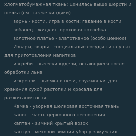
хлопчатобумажная ткань; ценилась выше шерсти и
шелка (см. также киндяки)
зернь - кости, игра в кости: гадание в кости
зобанец - жидкая гороховая похлебка
золотное платье - златотканое (особо ценное)
Извары, звары - специальные сосуды типа ушат
для приготовления напитков
изгреби - вычески кудели, остающиеся после
обработки льна
искренок - выемка в печи, служившая для
хранения сухой растопки и кресала для
разжигания огня
Камка - узорная шелковая восточная ткань
канон - часть церковного песнопения
каптан - зимний крытый возок
каптур - меховой зимний убор у замужних