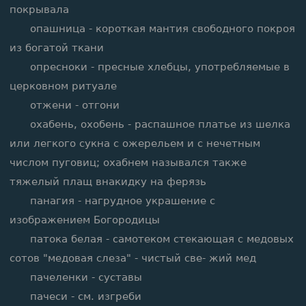
покрывала
опашница - короткая мантия свободного покроя
из богатой ткани
опресноки - пресные хлебцы, употребляемые в
церковном ритуале
отжени - отгони
охабень, охобень - распашное платье из шелка
или легкого сукна с ожерельем и с нечетным
числом пуговиц; охабнем назывался также
тяжелый плащ внакидку на ферязь
панагия - нагрудное украшение с
изображением Богородицы
патока белая - самотеком стекающая с медовых
сотов "медовая слеза" - чистый све- жий мед
пачеленки - суставы
пачеси - см. изгреби