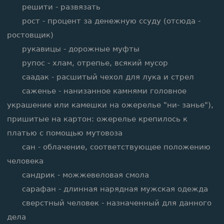
решити - развязать
рост - процент за денежную ссуду (отсюда -
ростовщик)
рукавицы - дорожные муфты
рупос - хлам, отрепье, всякий мусор
саадак - расшитый чехол для лука и стрел
саженье - нанизанное камнями головное
украшение или камешки на ожерелье "ни- занье"),
пришитые на картон: ожерелье крепилось к
платью с помощью мутовоза
сан - облачение, соответствующее положению
человека
сандрик - можжевеловая смола
сарафан - длинная нарядная мужская одежда
сверстный человек - назначенный для данного
дела