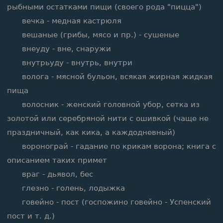
рыбными остатками пищи (своего рода "пицца")
вечка - медная кастрюля
вешаные (грибы, мясо и пр.) - сушеные
внеуду - вне, снаружи
внутрьуду - внутрь, внутри
волога - мясной бульон, всякая жирная жидкая
пища
волосник - женский головной убор, сетка из
золотой или серебряной нити с ошивкой (чаще не
праздничный, как кика, а каждодневный)
воронограй - гадание по крикам ворона; книга с
описанием таких примет
враг - дьявол, бес
глезно - голень, лодыжка
говейно - пост (госпожино говейно - Успенский
пост и т. д.)