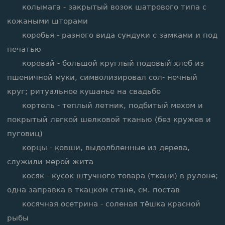
колымага - закрытый возок шатрового типа с
кожаными шторами
коробья - разного вида сундуки с замками и под
печатью
коровай - большой круглый подовый хлеб из
пшеничной муки, символизировал сол- нечный
круг; ритуальное кушанье на свадьбе
кортель - теплый летник, подбитый мехом и
покрытый легкой шелковой тканью (без кружев и
пуговиц)
корцы - ковши, выдолбленные из дерева,
служили мерой жита
косяк - кусок штучного товара (ткани) в рулоне;
одна заправка в ткацком стане, см. постав
косячная осетрина - соленая тёшка красной
рыбы