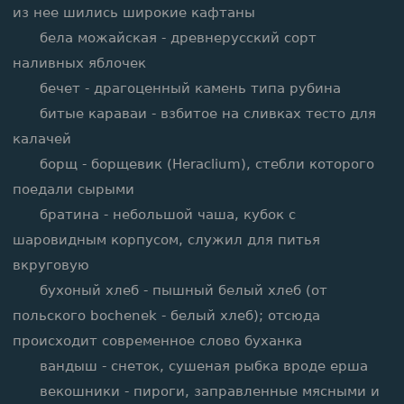
из нее шились широкие кафтаны
бела можайская - древнерусский сорт
наливных яблочек
бечет - драгоценный камень типа рубина
битые караваи - взбитое на сливках тесто для
калачей
борщ - борщевик (Heraclium), стебли которого
поедали сырыми
братина - небольшой чаша, кубок с
шаровидным корпусом, служил для питья
вкруговую
бухоный хлеб - пышный белый хлеб (от
польского bochenek - белый хлеб); отсюда
происходит современное слово буханка
вандыш - снеток, сушеная рыбка вроде ерша
векошники - пироги, заправленные мясными и