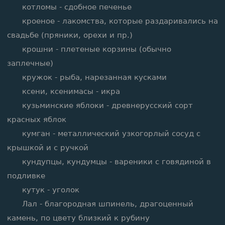
котломы - сдобное печенье
кроеное - лакомства, которые раздаривались на
свадьбе (пряники, орехи и пр.)
крошни - плетеные корзины (обычно
заплечные)
кружок - рыба, нарезанная кусками
ксени, ксенимасы - икра
кузьминские яблоки - древнерусский сорт
красных яблок
кумган - металлический узкогорлый сосуд с
крышкой и с ручкой
кундупцы, кундумцы - вареники с говядиной в
подливке
кутук - уголок
Лал - благородная шпинель, драгоценный
камень, по цвету близкий к рубину