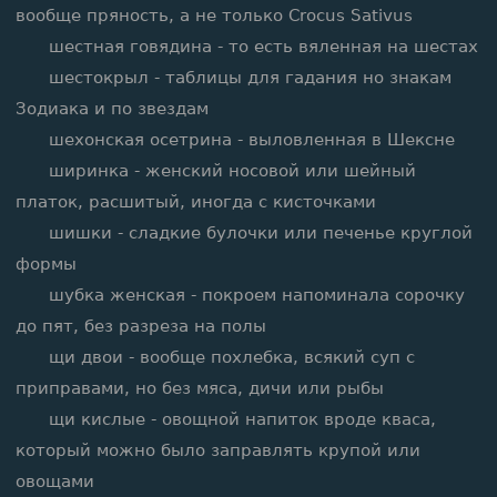
вообще пряность, а не только Crocus Sativus
шестная говядина - то есть вяленная на шестах
шестокрыл - таблицы для гадания но знакам
Зодиака и по звездам
шехонская осетрина - выловленная в Шексне
ширинка - женский носовой или шейный
платок, расшитый, иногда с кисточками
шишки - сладкие булочки или печенье круглой
формы
шубка женская - покроем напоминала сорочку
до пят, без разреза на полы
щи двои - вообще похлебка, всякий суп с
приправами, но без мяса, дичи или рыбы
щи кислые - овощной напиток вроде кваса,
который можно было заправлять крупой или
овощами