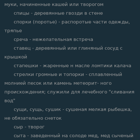
муки, начиненные кашей или творогом
спицы - деревянные гвозди в стене
спорки (поротье) - распоротые части одежды,
тряпье
среча - нежелательная встреча
ставец - деревянный или глиняный сосуд с
крышкой
стапешки - жаренные н масле ломтики калача
стрелки громные и топорки - сплавленный
молнией песок или камень метеорит- ного
происхождения; служили для лечебного "сливания
вод"
сущи, сущь, сушик - сушеная мелкая рыбешка,
не обязательно снеток
сыр - творог
сыта - заведенный на солоде мед, мед сыченый