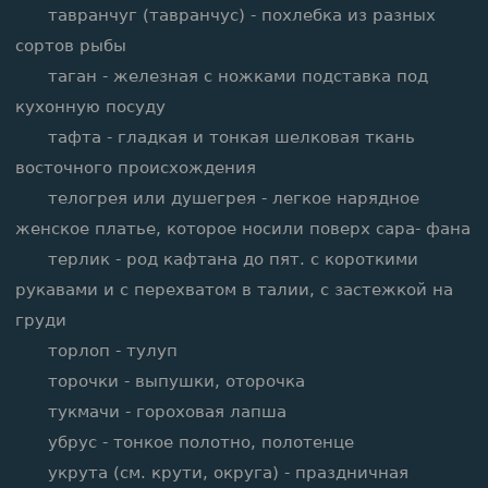
тавранчуг (тавранчус) - похлебка из разных
сортов рыбы
таган - железная с ножками подставка под
кухонную посуду
тафта - гладкая и тонкая шелковая ткань
восточного происхождения
телогрея или душегрея - легкое нарядное
женское платье, которое носили поверх сара- фана
терлик - род кафтана до пят. с короткими
рукавами и с перехватом в талии, с застежкой на
груди
торлоп - тулуп
торочки - выпушки, оторочка
тукмачи - гороховая лапша
убрус - тонкое полотно, полотенце
укрута (см. крути, округа) - праздничная