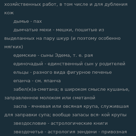
хозяйственных работ, в том числе и для дубления
кож
дымье - пах
дымчатые мехи - мешки, пошитые из
выделанных на пару шкур (и поэтому особенно
мягких)
едемские - сыны Эдема, т. е. рая
единочадый - единственный сын у родителей
ельцы - разного вида фигурное печенье
епанча - см. япанча
забел(к)а-сметана; в широком смысле кушанье,
заправленное молоком или сметаной
заспа - ячневая или овсяная крупа, служившая
для заправки супа; вообще запасы вся- кой крупы
звездословие - астрологические книги
звездочетье - астрология зендени - привозная