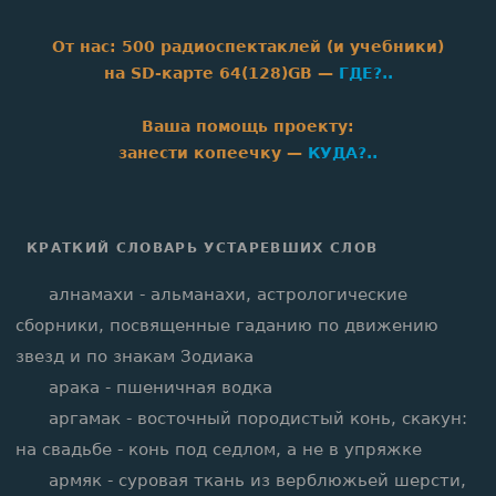
От нас: 500 радиоспектаклей (и учебники)
на SD‑карте 64(128)GB —
ГДЕ?..
Baшa помощь проекту:
занести копеечку —
КУДА?..
КРАТКИЙ СЛОВАРЬ УСТАРЕВШИХ СЛОВ
алнамахи - альманахи, астрологические
сборники, посвященные гаданию по движению
звезд и по знакам Зодиака
арака - пшеничная водка
аргамак - восточный породистый конь, скакун:
на свадьбе - конь под седлом, а не в упряжке
армяк - суровая ткань из верблюжьей шерсти,