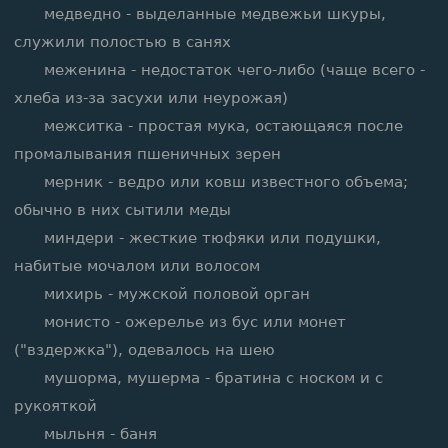
медведно - выделанные медвежьи шкуры,
служили полостью в санях
меженина - недостаток чего-либо (чаще всего -
хлеба из-за засухи или неурожая)
межситка - простая мука, остающаяся после
промалывания пшеничных зерен
мерник - ведро или ковш известного объема;
обычно в них сытили меды
миндери - жесткие тюфяки или подушки,
набитые мочалом или волосом
михирь - мужской половой орган
монисто - ожерелье из бус или монет
("вздержка"), одевалось на шею
мушорма, мушерма - братина с носком и с
рукояткой
мыльня - баня