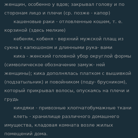
женщин, особенно у вдов; закрывал голову и по
сторонам лицо и плечи (ср. позже - капор)
кашеновые раки - отловленные кошем, т. е.
корзиной (здесь мелкие)
кебеняк, кобеня - верхний мужской плащ из
сукна с капюшоном и длинными рука- вами
кика - женский головной убор округлой формы
(символическое обозначение замуж- ней
женщины); кика дополнялась платком с вышивкой
(подзатыльник) и повойником (поду- брусником),
который прикрывал волосы, опускаясь на плечи и
грудь
киндяки - привозные хлопчатобумажные ткани
клеть - хранилище различного домашнего
имущества, кладовая комната возле жилых
помещений дома.